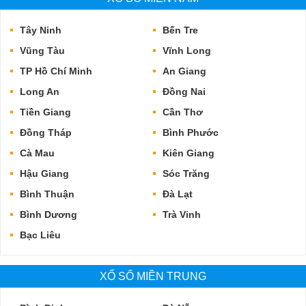
Tây Ninh
Bến Tre
Vũng Tàu
Vĩnh Long
TP Hồ Chí Minh
An Giang
Long An
Đồng Nai
Tiền Giang
Cần Thơ
Đồng Tháp
Bình Phước
Cà Mau
Kiên Giang
Hậu Giang
Sóc Trăng
Bình Thuận
Đà Lạt
Bình Dương
Trà Vinh
Bạc Liêu
XỔ SỐ MIỀN TRUNG