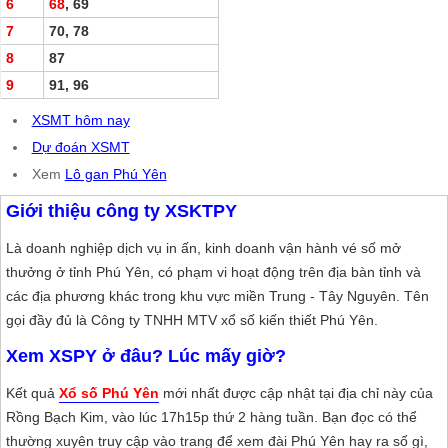
6
68
, 69
7
70, 78
8
87
9
91, 96
XSMT hôm nay
Dự đoán XSMT
Xem
Lô gan Phú Yên
Giới thiệu công ty XSKTPY
Là doanh nghiệp dịch vụ in ấn, kinh doanh vận hành vé số mở
thưởng ở tỉnh Phú Yên, có phạm vi hoạt động trên địa bàn tỉnh và
các địa phương khác trong khu vực miền Trung - Tây Nguyên. Tên
gọi đầy đủ là Công ty TNHH MTV xổ số kiến thiết Phú Yên.
Xem XSPY ở đâu? Lúc mấy giờ?
Kết quả
Xổ số Phú Yên
mới nhất được cập nhật tại địa chỉ này của
Rồng Bạch Kim, vào lúc 17h15p thứ 2 hàng tuần. Bạn đọc có thể
thường xuyên truy cập vào trang để xem đài Phú Yên hay ra số gì,