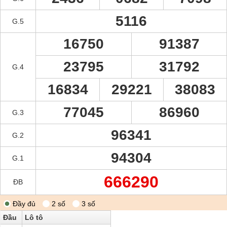
5116
G.5
16750
91387
23795
31792
G.4
16834
29221
38083
77045
86960
G.3
96341
G.2
94304
G.1
666290
ĐB
Đầu
Lô tô