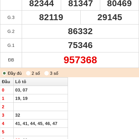
82344
81347
80469
82119
29145
G.3
86332
G.2
75346
G.1
957368
ĐB
Đầu
Lô tô
0
03, 07
1
19, 19
2
3
32
4
41, 41, 44, 45, 46, 47
5