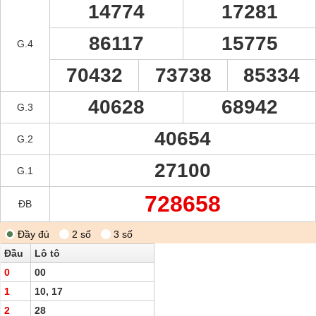
14774
17281
86117
15775
G.4
70432
73738
85334
40628
68942
G.3
40654
G.2
27100
G.1
728658
ĐB
Đầu
Lô tô
0
00
1
10, 17
2
28