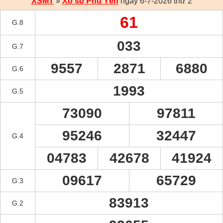
XSMT
»
Xổ số Phú Yên
ngày 6-7-2026 thứ 2
61
G.8
033
G.7
9557
2871
6880
G.6
1993
G.5
73090
97811
95246
32447
G.4
04783
42678
41924
09617
65729
G.3
83913
G.2