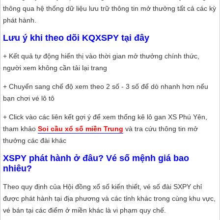
thông qua hệ thống dữ liệu lưu trữ thông tin mở thưởng tất cả các kỳ
phát hành.
Lưu ý khi theo dõi KQXSPY tại đây
+ Kết quả tự động hiển thị vào thời gian mở thưởng chính thức,
người xem không cần tải lại trang
+ Chuyển sang chế độ xem theo 2 số - 3 số để dò nhanh hơn nếu
bạn chơi vé lô tô
+ Click vào các liên kết gợi ý để xem thống kê lô gan XS Phú Yên,
tham khảo
Soi cầu xổ số miền Trung
và tra cứu thông tin mở
thưởng các đài khác
XSPY phát hành ở đâu? Vé số mệnh giá bao
nhiêu?
Theo quy định của Hội đồng xổ số kiến thiết, vé số đài SXPY chỉ
được phát hành tại địa phương và các tỉnh khác trong cùng khu vực,
vé bán tại các điểm ở miền khác là vi phạm quy chế.