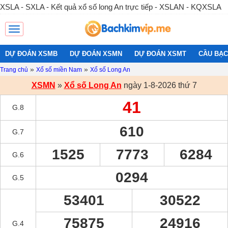
XSLA - SXLA - Kết quả xổ số long An trực tiếp - XSLAN - KQXSLA
DỰ ĐOÁN XSMB
DỰ ĐOÁN XSMN
DỰ ĐOÁN XSMT
CẦU BẠC
»
»
Trang chủ
Xổ số miền Nam
Xổ số Long An
XSMN
»
Xổ số Long An
ngày 1-8-2026 thứ 7
41
G.8
610
G.7
1525
7773
6284
G.6
0294
G.5
53401
30522
75875
24916
G.4