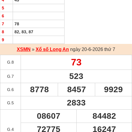
5
6
7
78
8
82, 83, 87
9
XSMN
»
Xổ số Long An
ngày 20-6-2026 thứ 7
73
G.8
523
G.7
8778
8457
9929
G.6
2833
G.5
08607
84482
72775
16247
G.4