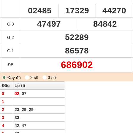
02485
17329
44270
47497
84842
G.3
52289
G.2
86578
G.1
686902
ĐB
Đầu
Lô tô
0
02
, 07
1
2
23, 29, 29
3
33
4
42, 47