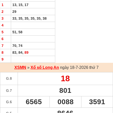
1
13, 15, 17
2
29
3
33, 35, 35, 35, 35, 38
4
5
51, 58
6
7
70, 74
8
83, 84,
89
9
XSMN
»
Xổ số Long An
ngày 18-7-2026 thứ 7
18
G.8
801
G.7
6565
0088
3591
G.6