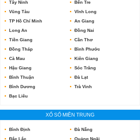
Tây Ninh
Bến Tre
Vũng Tàu
Vĩnh Long
TP Hồ Chí Minh
An Giang
Long An
Đồng Nai
Tiền Giang
Cần Thơ
Đồng Tháp
Bình Phước
Cà Mau
Kiên Giang
Hậu Giang
Sóc Trăng
Bình Thuận
Đà Lạt
Bình Dương
Trà Vinh
Bạc Liêu
XỔ SỐ MIỀN TRUNG
Bình Định
Đà Nẵng
Đắc Lắc
Quảng Ngãi