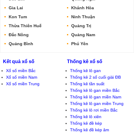
Gia Lai
Khánh Hòa
Kon Tum
Ninh Thuận
Thừa Thiên Huế
Quảng Trị
Đắc Nông
Quảng Nam
Quảng Bình
Phú Yên
Kết quả xổ số
Thống kê xổ số
Xổ số miền Bắc
Thống kê lô gan
Xổ số miền Nam
Thống kê 2 số cuối giải ĐB
Xổ số miền Trung
Thống kê tần suất
Thống kê lô gan miền Bắc
Thống kê lô gan miền Nam
Thống kê lô gan miền Trung
Thống kê lô rơi miền Bắc
Thống kê lô xiên
Thống kê đề kép
Thống kê đề kép âm