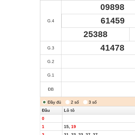
09898
61459
G.4
25388
41478
G.3
G.2
G.1
ĐB
Đầu
Lô tô
0
1
15,
19
2
21, 23, 23, 27, 27