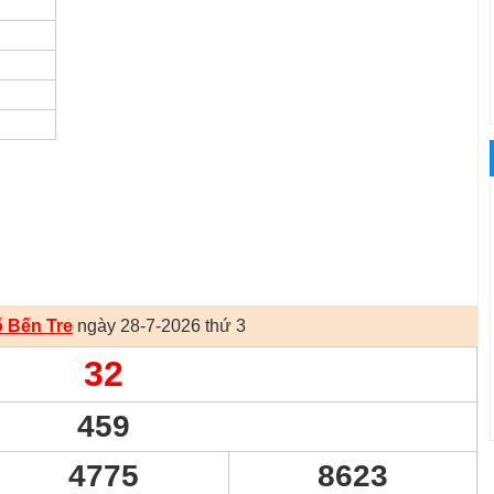
ố Bến Tre
ngày 28-7-2026 thứ 3
32
459
4775
8623