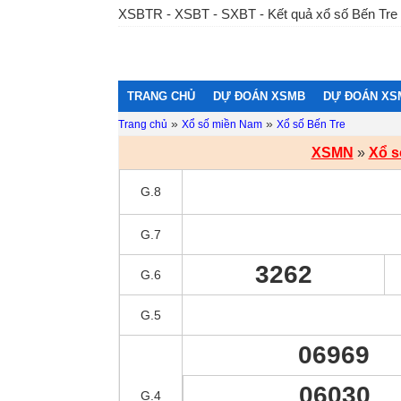
XSBTR - XSBT - SXBT - Kết quả xổ số Bến Tr
TRANG CHỦ
DỰ ĐOÁN XSMB
DỰ ĐOÁN XS
»
»
Trang chủ
Xổ số miền Nam
Xổ số Bến Tre
XSMN
»
Xổ s
G.8
G.7
3262
G.6
G.5
06969
06030
G.4