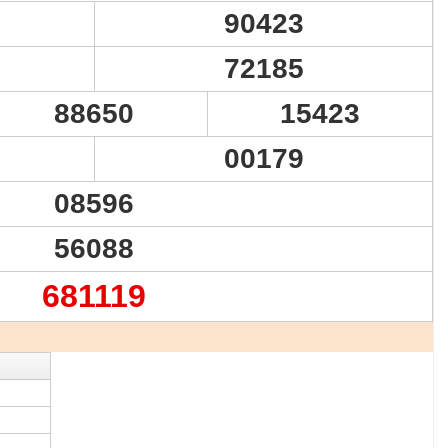
90423
72185
88650
15423
00179
08596
56088
681119