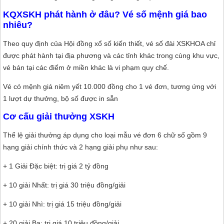
KQXSKH phát hành ở đâu? Vé số mệnh giá bao
nhiêu?
Theo quy định của Hội đồng xổ số kiến thiết, vé số đài XSKHOA chỉ
được phát hành tại địa phương và các tỉnh khác trong cùng khu vực,
vé bán tại các điểm ở miền khác là vi phạm quy chế.
Vé có mệnh giá niêm yết 10.000 đồng cho 1 vé đơn, tương ứng với
1 lượt dự thưởng, bộ số được in sẵn
Cơ cấu giải thưởng XSKH
Thể lệ giải thưởng áp dụng cho loại mẫu vé đơn 6 chữ số gồm 9
hạng giải chính thức và 2 hạng giải phụ như sau:
+ 1 Giải Đặc biệt: trị giá 2 tỷ đồng
+ 10 giải Nhất: trị giá 30 triệu đồng/giải
+ 10 giải Nhì: trị giá 15 triệu đồng/giải
+ 20 giải Ba: trị giá 10 triệu đồng/giải