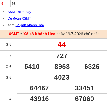
9
93
XSMT hôm nay
Dự đoán XSMT
Xem
Lô gan Khánh Hòa
XSMT
»
Xổ số Khánh Hòa
ngày 19-7-2026 chủ nhật
44
G.8
727
G.7
5410
8953
6326
G.6
4023
G.5
64467
33451
43916
67060
G.4