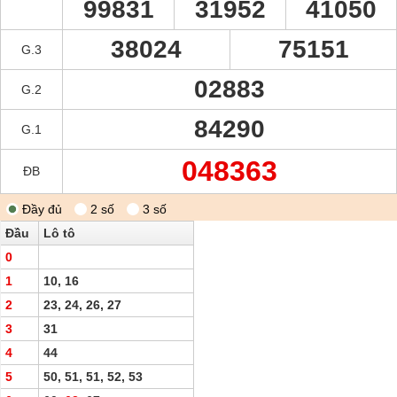
99831
31952
41050
38024
75151
G.3
02883
G.2
84290
G.1
048363
ĐB
Đầu
Lô tô
0
1
10, 16
2
23, 24, 26, 27
3
31
4
44
5
50, 51, 51, 52, 53