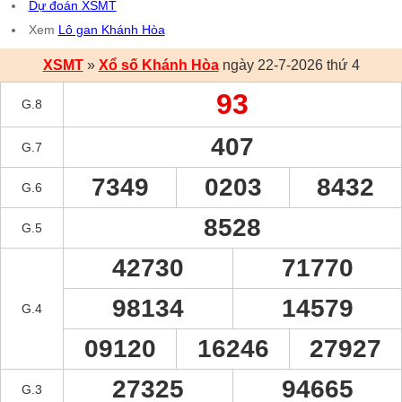
Dự đoán XSMT
Xem
Lô gan Khánh Hòa
XSMT
»
Xổ số Khánh Hòa
ngày 22-7-2026 thứ 4
93
G.8
407
G.7
7349
0203
8432
G.6
8528
G.5
42730
71770
98134
14579
G.4
09120
16246
27927
27325
94665
G.3