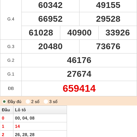
60342
49155
66952
29528
G.4
61028
40900
33926
20480
73676
G.3
46176
G.2
27674
G.1
659414
ĐB
Đầu
Lô tô
0
00, 04, 08
1
14
2
26, 28, 28