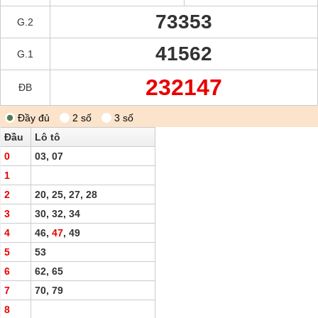
73353
G.2
41562
G.1
232147
ĐB
Đầu
Lô tô
0
03, 07
1
2
20, 25, 27, 28
3
30, 32, 34
4
46,
47
, 49
5
53
6
62, 65
7
70, 79
8