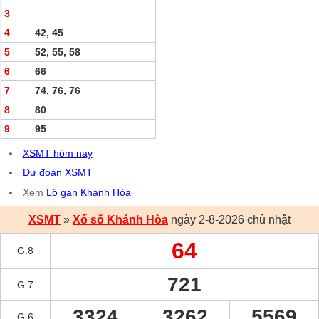
3
4
42, 45
5
52, 55, 58
6
66
7
74, 76, 76
8
80
9
95
XSMT hôm nay
Dự đoán XSMT
Xem
Lô gan Khánh Hòa
XSMT
»
Xổ số Khánh Hòa
ngày 2-8-2026 chủ nhật
64
G.8
721
G.7
3324
3262
5569
G.6