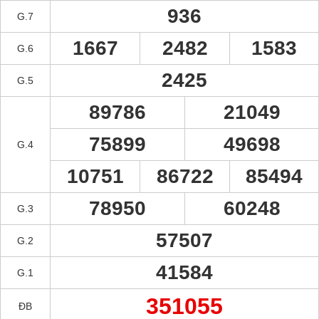
936
G.7
1667
2482
1583
G.6
2425
G.5
89786
21049
75899
49698
G.4
10751
86722
85494
78950
60248
G.3
57507
G.2
41584
G.1
351055
ĐB