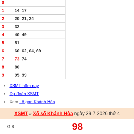
0
1
14, 17
2
20, 21, 24
3
32
4
40, 49
5
51
6
60, 62, 64, 69
7
73
, 74
8
80
9
95, 99
XSMT hôm nay
Dự đoán XSMT
Xem
Lô gan Khánh Hòa
XSMT
»
Xổ số Khánh Hòa
ngày 29-7-2026 thứ 4
98
G.8