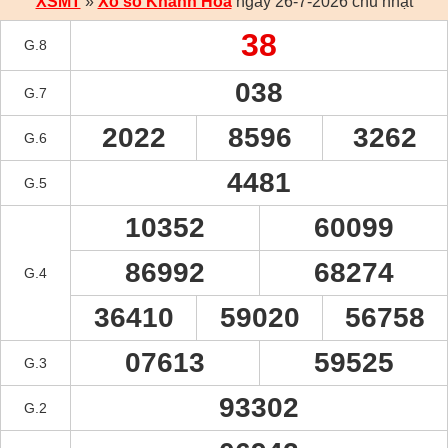
XSMT
»
Xổ số Khánh Hòa
ngày 26-7-2026 chủ nhật
38
G.8
038
G.7
2022
8596
3262
G.6
4481
G.5
10352
60099
86992
68274
G.4
36410
59020
56758
07613
59525
G.3
93302
G.2