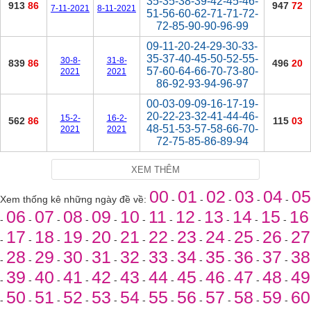
35-35-38-39-42-45-46-
913
86
947
72
7-11-2021
8-11-2021
51-56-60-62-71-71-72-
72-85-90-90-96-99
09-11-20-24-29-30-33-
35-37-40-45-50-52-55-
30-8-
31-8-
839
86
496
20
57-60-64-66-70-73-80-
2021
2021
86-92-93-94-96-97
00-03-09-09-16-17-19-
20-22-23-32-41-44-46-
15-2-
16-2-
562
86
115
03
48-51-53-57-58-66-70-
2021
2021
72-75-85-86-89-94
XEM THÊM
00
01
02
03
04
05
Xem thống kê những ngày đề về:
-
-
-
-
-
06
07
08
09
10
11
12
13
14
15
16
-
-
-
-
-
-
-
-
-
-
-
17
18
19
20
21
22
23
24
25
26
27
-
-
-
-
-
-
-
-
-
-
-
28
29
30
31
32
33
34
35
36
37
38
-
-
-
-
-
-
-
-
-
-
-
39
40
41
42
43
44
45
46
47
48
49
-
-
-
-
-
-
-
-
-
-
-
50
51
52
53
54
55
56
57
58
59
60
-
-
-
-
-
-
-
-
-
-
-