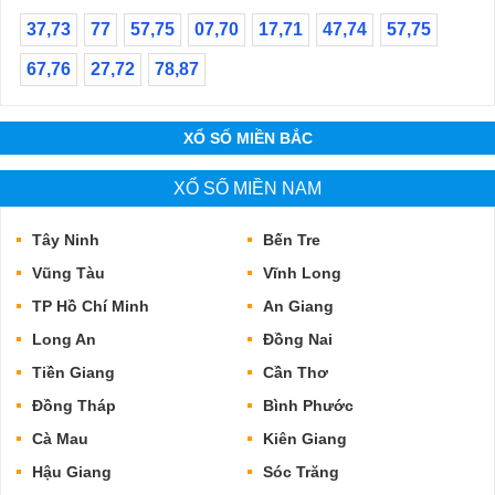
37,73
77
57,75
07,70
17,71
47,74
57,75
67,76
27,72
78,87
XỔ SỐ MIỀN BẮC
XỔ SỐ MIỀN NAM
Tây Ninh
Bến Tre
Vũng Tàu
Vĩnh Long
TP Hồ Chí Minh
An Giang
Long An
Đồng Nai
Tiền Giang
Cần Thơ
Đồng Tháp
Bình Phước
Cà Mau
Kiên Giang
Hậu Giang
Sóc Trăng