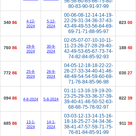
56-58-60-65-66-75-80-
80-83-90-91-97-99
00-06-08-12-14-14-19-
22-29-31-34-36-37-43-
4-12-
5-12-
340
86
823
00
43-49-49-53-56-64-69-
2024
2024
69-71-71-88-95-97
02-05-07-07-10-10-11-
11-23-26-27-28-29-40-
29-9-
30-9-
760
86
188
40
42-49-53-65-67-73-74-
2024
2024
74-82-84-85-92-93
04-05-12-18-18-22-22-
26-27-33-34-40-41-46-
25-9-
26-9-
772
86
030
27
48-49-54-54-59-60-69-
2024
2024
71-76-84-85-96-98
01-11-13-16-19-19-20-
23-25-29-33-36-37-39-
094
86
822
39
4-8-2024
5-8-2024
39-40-41-46-50-52-63-
68-68-75-78-92-97
03-03-12-13-14-15-16-
18-18-25-27-34-34-36-
13-1-
14-1-
685
86
911
38
38-41-47-57-59-71-75-
2024
2024
76-81-84-85-91-99