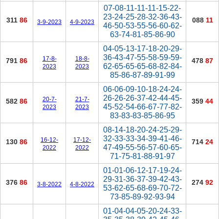
07-08-11-11-11-15-22-
23-24-25-28-32-36-43-
311
86
088
11
3-9-2023
4-9-2023
46-50-53-55-56-60-62-
63-74-81-85-86-90
04-05-13-17-18-20-29-
36-43-47-55-58-59-59-
17-8-
18-8-
791
86
478
87
62-65-65-65-68-82-84-
2023
2023
85-86-87-89-91-99
06-06-09-10-18-24-24-
26-26-26-37-42-44-45-
20-7-
21-7-
582
86
359
44
45-52-54-66-67-77-82-
2023
2023
83-83-83-85-86-95
08-14-18-20-24-25-29-
32-33-33-34-39-41-46-
16-12-
17-12-
130
86
714
24
47-49-55-56-57-60-65-
2022
2022
71-75-81-88-91-97
01-01-06-12-17-19-24-
29-31-36-37-39-42-43-
376
86
274
92
3-8-2022
4-8-2022
53-62-65-68-69-70-72-
73-85-89-92-93-94
01-04-04-05-20-24-33-