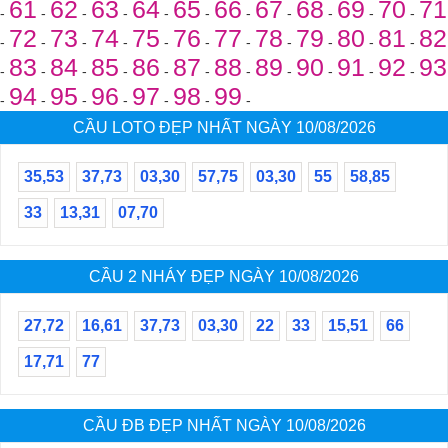
61
62
63
64
65
66
67
68
69
70
71
-
-
-
-
-
-
-
-
-
-
-
72
73
74
75
76
77
78
79
80
81
82
-
-
-
-
-
-
-
-
-
-
-
83
84
85
86
87
88
89
90
91
92
93
-
-
-
-
-
-
-
-
-
-
-
94
95
96
97
98
99
-
-
-
-
-
-
-
CẦU LOTO ĐẸP NHẤT NGÀY 10/08/2026
35,53
37,73
03,30
57,75
03,30
55
58,85
33
13,31
07,70
CẦU 2 NHÁY ĐẸP NGÀY 10/08/2026
27,72
16,61
37,73
03,30
22
33
15,51
66
17,71
77
CẦU ĐB ĐẸP NHẤT NGÀY 10/08/2026