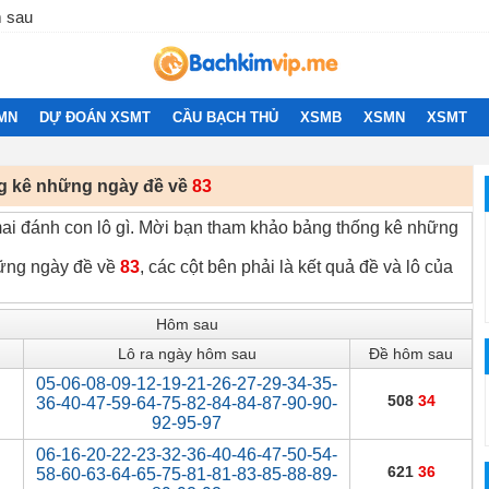
m sau
MN
DỰ ĐOÁN XSMT
CẦU BẠCH THỦ
XSMB
XSMN
XSMT
g kê những ngày đề về
83
mai đánh con lô gì. Mời bạn tham khảo bảng thống kê những
những ngày đề về
83
, các cột bên phải là kết quả đề và lô của
Hôm sau
Lô ra ngày hôm sau
Đề hôm sau
05-06-08-09-12-19-21-26-27-29-34-35-
508
34
36-40-47-59-64-75-82-84-84-87-90-90-
92-95-97
06-16-20-22-23-32-36-40-46-47-50-54-
621
36
58-60-63-64-65-75-81-81-83-85-88-89-