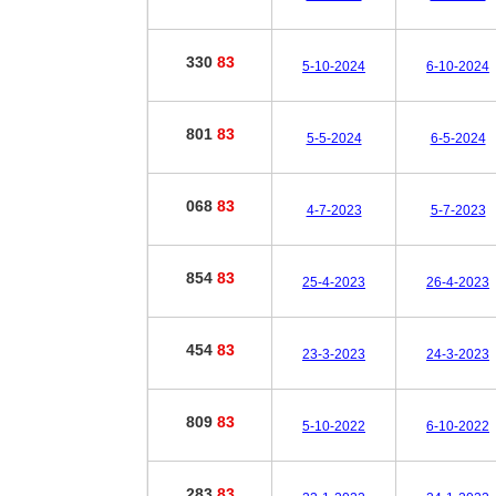
330
83
5-10-2024
6-10-2024
801
83
5-5-2024
6-5-2024
068
83
4-7-2023
5-7-2023
854
83
25-4-2023
26-4-2023
454
83
23-3-2023
24-3-2023
809
83
5-10-2022
6-10-2022
283
83