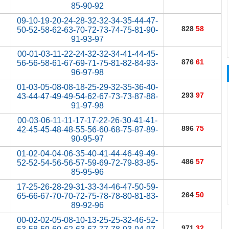
85-90-92
09-10-19-20-24-28-32-32-34-35-44-47-
828
58
50-52-58-62-63-70-72-73-74-75-81-90-
91-93-97
00-01-03-11-22-24-32-32-34-41-44-45-
876
61
56-56-58-61-67-69-71-75-81-82-84-93-
96-97-98
01-03-05-08-08-18-25-29-32-35-36-40-
293
97
43-44-47-49-49-54-62-67-73-73-87-88-
91-97-98
00-03-06-11-11-17-17-22-26-30-41-41-
896
75
42-45-45-48-48-55-56-60-68-75-87-89-
90-95-97
01-02-04-04-06-35-40-41-44-46-49-49-
486
57
52-52-54-56-56-57-59-69-72-79-83-85-
85-95-96
17-25-26-28-29-31-33-34-46-47-50-59-
264
50
65-66-67-70-70-72-75-78-78-80-81-83-
89-92-96
00-02-02-05-08-10-13-25-25-32-46-52-
971
32