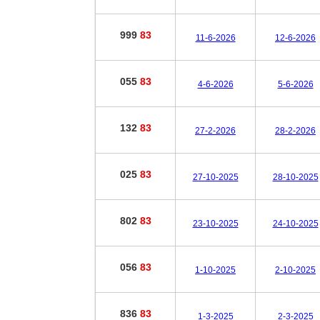
999
83
11-6-2026
12-6-2026
055
83
4-6-2026
5-6-2026
132
83
27-2-2026
28-2-2026
025
83
27-10-2025
28-10-2025
802
83
23-10-2025
24-10-2025
056
83
1-10-2025
2-10-2025
836
83
1-3-2025
2-3-2025