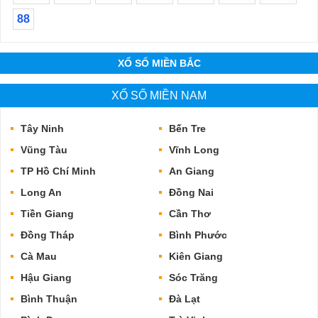
88
XỔ SỐ MIỀN BẮC
XỔ SỐ MIỀN NAM
Tây Ninh
Bến Tre
Vũng Tàu
Vĩnh Long
TP Hồ Chí Minh
An Giang
Long An
Đồng Nai
Tiền Giang
Cần Thơ
Đồng Tháp
Bình Phước
Cà Mau
Kiên Giang
Hậu Giang
Sóc Trăng
Bình Thuận
Đà Lạt