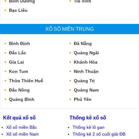
Bình Dương
Trà Vinh
Bạc Liêu
XỔ SỐ MIỀN TRUNG
Bình Định
Đà Nẵng
Đắc Lắc
Quảng Ngãi
Gia Lai
Khánh Hòa
Kon Tum
Ninh Thuận
Thừa Thiên Huế
Quảng Trị
Đắc Nông
Quảng Nam
Quảng Bình
Phú Yên
Kết quả xổ số
Thống kê xổ số
Xổ số miền Bắc
Thống kê lô gan
Xổ số miền Nam
Thống kê 2 số cuối giải ĐB