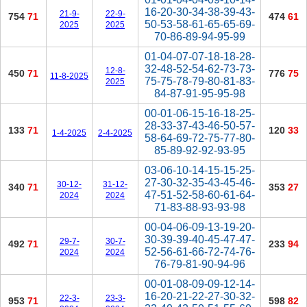
16-20-30-34-38-39-43-
21-9-
22-9-
754
71
474
61
50-53-58-61-65-65-69-
2025
2025
70-86-89-94-95-99
01-04-07-07-18-18-28-
32-48-52-54-62-73-73-
12-8-
450
71
776
75
11-8-2025
75-75-78-79-80-81-83-
2025
84-87-91-95-95-98
00-01-06-15-16-18-25-
28-33-37-43-46-50-57-
133
71
120
33
1-4-2025
2-4-2025
58-64-69-72-75-77-80-
85-89-92-92-93-95
03-06-10-14-15-15-25-
27-30-32-35-43-45-46-
30-12-
31-12-
340
71
353
27
47-51-52-58-60-61-64-
2024
2024
71-83-88-93-93-98
00-04-06-09-13-19-20-
30-39-39-40-45-47-47-
29-7-
30-7-
492
71
233
94
52-56-61-66-72-74-76-
2024
2024
76-79-81-90-94-96
00-01-08-09-09-12-14-
16-20-21-22-27-30-32-
22-3-
23-3-
953
71
598
82