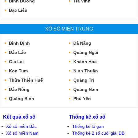
Bình Dương
Trà Vinh
Bạc Liêu
XỔ SỐ MIỀN TRUNG
Bình Định
Đà Nẵng
Đắc Lắc
Quảng Ngãi
Gia Lai
Khánh Hòa
Kon Tum
Ninh Thuận
Thừa Thiên Huế
Quảng Trị
Đắc Nông
Quảng Nam
Quảng Bình
Phú Yên
Kết quả xổ số
Thống kê xổ số
Xổ số miền Bắc
Thống kê lô gan
Xổ số miền Nam
Thống kê 2 số cuối giải ĐB