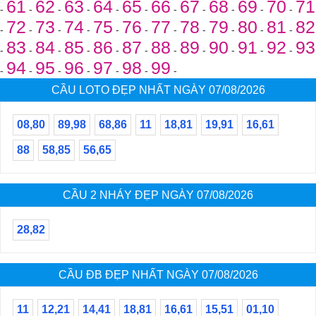
61
62
63
64
65
66
67
68
69
70
71
-
-
-
-
-
-
-
-
-
-
-
72
73
74
75
76
77
78
79
80
81
82
-
-
-
-
-
-
-
-
-
-
-
83
84
85
86
87
88
89
90
91
92
93
-
-
-
-
-
-
-
-
-
-
-
94
95
96
97
98
99
-
-
-
-
-
-
-
CẦU LOTO ĐẸP NHẤT NGÀY 07/08/2026
08,80
89,98
68,86
11
18,81
19,91
16,61
88
58,85
56,65
CẦU 2 NHÁY ĐẸP NGÀY 07/08/2026
28,82
CẦU ĐB ĐẸP NHẤT NGÀY 07/08/2026
11
12,21
14,41
18,81
16,61
15,51
01,10