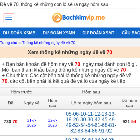
Đề về 70, thống kê những con lô sẽ ra ngày hôm sau
DỰ ĐOÁN XSMB
DỰ ĐOÁN XSMN
DỰ ĐOÁN XSMT
CẦU BẠC
»
Trang chủ
Thống kê những ngày đề về 70
Xem thống kê những ngày đề về
70
+ Bạn băn khoăn đề hôm nay về
70
, ngày mai đánh con lô gì.
Mời bạn tham khảo bảng thống kê những ngày đề về
70
+ Chú thích: Các cột bên trái là thống kê những ngày đề về
70
, các cột bên phải là kết quả đề và lô của ngày kế tiếp
Hôm trước
Hôm sau
Hôm
Đề hôm
Đề
Ngày về
Lô ra ngày hôm sau
sau
sau
05-06-10-11-12-13-13-
19-26-30-30-42-45-49-
21-7-
22-7-
730
70
921
54
49-52-54-54-61-68-81-
2026
2026
82-83-84-86-91-92
03-26-28-30-33-34-35-