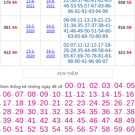
22-36-37-40-41-42-45-
13-8-
14-8-
170
44
558
53
46-53-55-57-67-83-86-
2021
2021
86-91-91-93-94-98
06-09-11-13-19-21-23-
31-34-35-37-37-38-41-
23-2-
24-2-
361
44
916
09
41-46-49-50-51-54-60-
2020
2020
63-65-68-70-80-89
02-07-11-12-12-17-18-
26-28-35-44-48-58-64-
13-1-
14-1-
412
44
321
64
65-67-69-70-76-81-83-
2020
2020
88-90-91-96-96-97
XEM THÊM
00
01
02
03
04
05
Xem thống kê những ngày đề về:
-
-
-
-
-
06
07
08
09
10
11
12
13
14
15
16
-
-
-
-
-
-
-
-
-
-
-
17
18
19
20
21
22
23
24
25
26
27
-
-
-
-
-
-
-
-
-
-
-
28
29
30
31
32
33
34
35
36
37
38
-
-
-
-
-
-
-
-
-
-
-
39
40
41
42
43
44
45
46
47
48
49
-
-
-
-
-
-
-
-
-
-
-
50
51
52
53
54
55
56
57
58
59
60
-
-
-
-
-
-
-
-
-
-
-