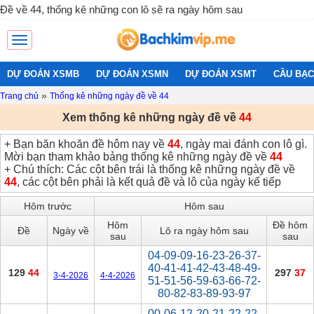
Đề về 44, thống kê những con lô sẽ ra ngày hôm sau
DỰ ĐOÁN XSMB
DỰ ĐOÁN XSMN
DỰ ĐOÁN XSMT
CẦU BẠC
»
Trang chủ
Thống kê những ngày đề về 44
Xem thống kê những ngày đề về
44
+ Bạn băn khoăn đề hôm nay về
44
, ngày mai đánh con lô gì.
Mời bạn tham khảo bảng thống kê những ngày đề về
44
+ Chú thích: Các cột bên trái là thống kê những ngày đề về
44
, các cột bên phải là kết quả đề và lô của ngày kế tiếp
Hôm trước
Hôm sau
Hôm
Đề hôm
Đề
Ngày về
Lô ra ngày hôm sau
sau
sau
04-09-09-16-23-26-37-
40-41-41-42-43-48-49-
129
44
297
37
3-4-2026
4-4-2026
51-51-56-59-63-66-72-
80-82-83-89-93-97
00-06-12-20-21-22-22-