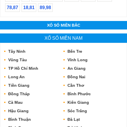
78,87
18,81
89,98
XỔ SỐ MIỀN BẮC
XỔ SỐ MIỀN NAM
Tây Ninh
Bến Tre
Vũng Tàu
Vĩnh Long
TP Hồ Chí Minh
An Giang
Long An
Đồng Nai
Tiền Giang
Cần Thơ
Đồng Tháp
Bình Phước
Cà Mau
Kiên Giang
Hậu Giang
Sóc Trăng
Bình Thuận
Đà Lạt