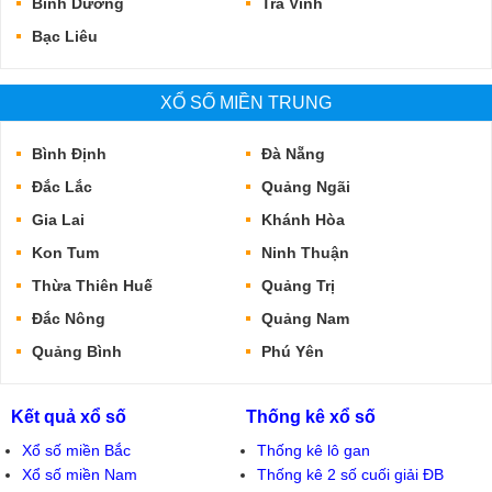
Bình Dương
Trà Vinh
Bạc Liêu
XỔ SỐ MIỀN TRUNG
Bình Định
Đà Nẵng
Đắc Lắc
Quảng Ngãi
Gia Lai
Khánh Hòa
Kon Tum
Ninh Thuận
Thừa Thiên Huế
Quảng Trị
Đắc Nông
Quảng Nam
Quảng Bình
Phú Yên
Kết quả xổ số
Thống kê xổ số
Xổ số miền Bắc
Thống kê lô gan
Xổ số miền Nam
Thống kê 2 số cuối giải ĐB