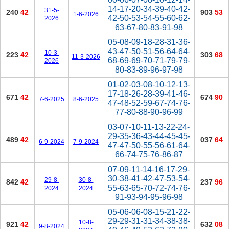
14-17-20-34-39-40-42-
31-5-
240
42
903
53
1-6-2026
42-50-53-54-55-60-62-
2026
63-67-80-83-91-98
05-08-09-18-28-31-36-
43-47-50-51-56-64-64-
10-3-
223
42
303
68
11-3-2026
68-69-69-70-71-79-79-
2026
80-83-89-96-97-98
01-02-03-08-10-12-13-
17-18-26-28-39-41-46-
671
42
674
90
7-6-2025
8-6-2025
47-48-52-59-67-74-76-
77-80-88-90-96-99
03-07-10-11-13-22-24-
29-35-36-43-44-45-45-
489
42
037
64
6-9-2024
7-9-2024
47-47-50-55-56-61-64-
66-74-75-76-86-87
07-09-11-14-16-17-29-
30-38-41-42-47-53-54-
29-8-
30-8-
842
42
237
96
55-63-65-70-72-74-76-
2024
2024
91-93-94-95-96-98
05-06-06-08-15-21-22-
29-29-31-31-34-38-38-
10-8-
921
42
632
08
9-8-2024