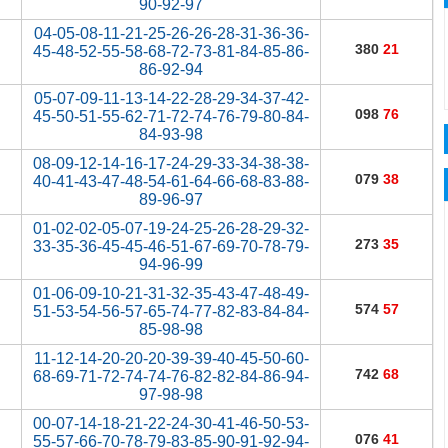
90-92-97
04-05-08-11-21-25-26-26-28-31-36-36-
380
21
45-48-52-55-58-68-72-73-81-84-85-86-
86-92-94
05-07-09-11-13-14-22-28-29-34-37-42-
098
76
45-50-51-55-62-71-72-74-76-79-80-84-
84-93-98
08-09-12-14-16-17-24-29-33-34-38-38-
079
38
40-41-43-47-48-54-61-64-66-68-83-88-
89-96-97
01-02-02-05-07-19-24-25-26-28-29-32-
273
35
33-35-36-45-45-46-51-67-69-70-78-79-
94-96-99
01-06-09-10-21-31-32-35-43-47-48-49-
574
57
51-53-54-56-57-65-74-77-82-83-84-84-
85-98-98
11-12-14-20-20-20-39-39-40-45-50-60-
742
68
68-69-71-72-74-74-76-82-82-84-86-94-
97-98-98
00-07-14-18-21-22-24-30-41-46-50-53-
076
41
55-57-66-70-78-79-83-85-90-91-92-94-