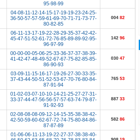
95-98-99
04-08-11-12-14-15-17-19-19-23-24-25-
004
82
36-50-57-57-59-61-69-70-71-71-73-77-
80-82-85
06-11-13-17-19-22-28-29-35-37-42-42-
142
96
45-47-51-52-61-72-76-85-89-89-92-95-
96-97-99
00-00-00-05-06-25-33-36-37-37-38-39-
030
47
41-42-47-48-49-52-67-67-75-82-85-85-
86-90-93
03-09-11-15-16-17-19-26-27-30-33-35-
765
53
37-43-44-50-51-52-53-67-70-76-80-84-
87-91-94
01-02-03-07-10-10-14-21-25-27-27-31-
887
33
33-37-44-47-56-56-57-57-63-74-79-87-
91-92-93
02-08-08-08-09-12-14-15-35-38-38-42-
582
86
42-50-59-60-62-67-72-74-75-80-84-86-
87-87-89
01-06-06-11-13-19-22-27-37-38-38-40-
908
19