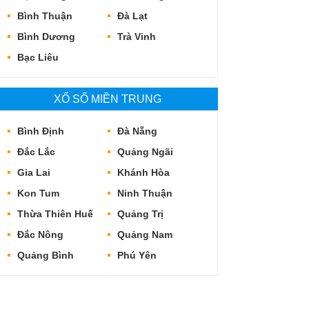
Bình Thuận
Đà Lạt
Bình Dương
Trà Vinh
Bạc Liêu
XỔ SỐ MIỀN TRUNG
Bình Định
Đà Nẵng
Đắc Lắc
Quảng Ngãi
Gia Lai
Khánh Hòa
Kon Tum
Ninh Thuận
Thừa Thiên Huế
Quảng Trị
Đắc Nông
Quảng Nam
Quảng Bình
Phú Yên