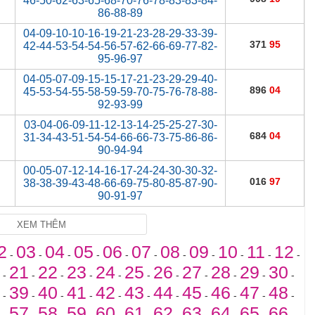
46-50-62-63-65-68-70-76-78-83-83-84-
86-88-89
04-09-10-10-16-19-21-23-28-29-33-39-
371
95
42-44-53-54-54-56-57-62-66-69-77-82-
95-96-97
04-05-07-09-15-15-17-21-23-29-29-40-
896
04
45-53-54-55-58-59-59-70-75-76-78-88-
92-93-99
03-04-06-09-11-12-13-14-25-25-27-30-
684
04
31-34-43-51-54-54-66-66-73-75-86-86-
90-94-94
00-05-07-12-14-16-17-24-24-30-30-32-
016
97
38-38-39-43-48-66-69-75-80-85-87-90-
90-91-97
XEM THÊM
2
03
04
05
06
07
08
09
10
11
12
-
-
-
-
-
-
-
-
-
-
-
21
22
23
24
25
26
27
28
29
30
-
-
-
-
-
-
-
-
-
-
-
39
40
41
42
43
44
45
46
47
48
-
-
-
-
-
-
-
-
-
-
-
57
58
59
60
61
62
63
64
65
66