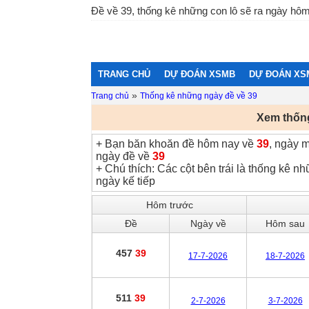
Đề về 39, thống kê những con lô sẽ ra ngày hô
TRANG CHỦ
DỰ ĐOÁN XSMB
DỰ ĐOÁN XS
»
Trang chủ
Thống kê những ngày đề về 39
Xem thốn
+ Bạn băn khoăn đề hôm nay về
39
, ngày 
ngày đề về
39
+ Chú thích: Các cột bên trái là thống kê 
ngày kế tiếp
Hôm trước
Đề
Ngày về
Hôm sau
457
39
17-7-2026
18-7-2026
511
39
2-7-2026
3-7-2026