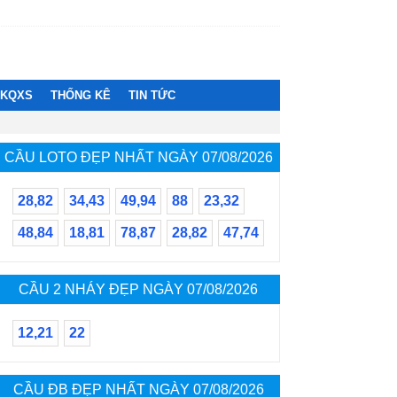
KQXS
THỐNG KÊ
TIN TỨC
CẦU LOTO ĐẸP NHẤT NGÀY 07/08/2026
28,82
34,43
49,94
88
23,32
48,84
18,81
78,87
28,82
47,74
CẦU 2 NHÁY ĐẸP NGÀY 07/08/2026
12,21
22
CẦU ĐB ĐẸP NHẤT NGÀY 07/08/2026