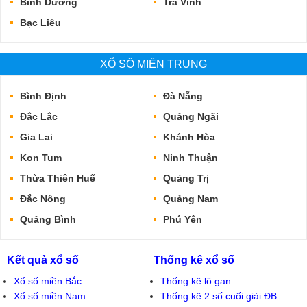
Bình Dương
Trà Vinh
Bạc Liêu
XỔ SỐ MIỀN TRUNG
Bình Định
Đà Nẵng
Đắc Lắc
Quảng Ngãi
Gia Lai
Khánh Hòa
Kon Tum
Ninh Thuận
Thừa Thiên Huế
Quảng Trị
Đắc Nông
Quảng Nam
Quảng Bình
Phú Yên
Kết quả xổ số
Thống kê xổ số
Xổ số miền Bắc
Thống kê lô gan
Xổ số miền Nam
Thống kê 2 số cuối giải ĐB