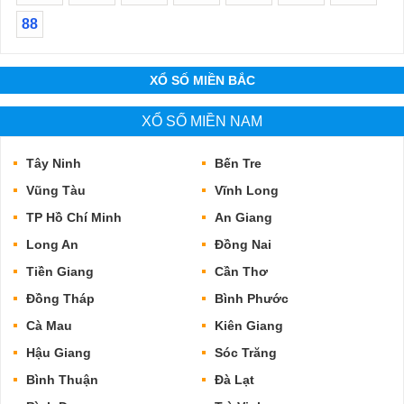
88
XỔ SỐ MIỀN BẮC
XỔ SỐ MIỀN NAM
Tây Ninh
Bến Tre
Vũng Tàu
Vĩnh Long
TP Hồ Chí Minh
An Giang
Long An
Đồng Nai
Tiền Giang
Cần Thơ
Đồng Tháp
Bình Phước
Cà Mau
Kiên Giang
Hậu Giang
Sóc Trăng
Bình Thuận
Đà Lạt