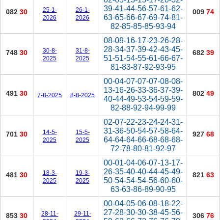
39-41-44-56-57-61-62-
25-1-
26-1-
082
30
009
74
63-65-66-67-69-74-81-
2026
2026
82-85-85-85-93-94
08-09-16-17-23-26-28-
28-34-37-39-42-43-45-
30-8-
31-8-
748
30
682
39
51-51-54-55-61-66-67-
2025
2025
81-83-87-92-93-95
00-04-07-07-07-08-08-
13-16-26-33-36-37-39-
491
30
802
49
7-8-2025
8-8-2025
40-44-49-53-54-59-59-
82-88-92-94-99-99
02-07-22-23-24-24-31-
31-36-50-54-57-58-64-
14-5-
15-5-
701
30
927
68
64-64-64-66-68-68-68-
2025
2025
72-78-80-81-92-97
00-01-04-06-07-13-17-
26-35-40-40-44-45-49-
18-3-
19-3-
481
30
821
63
50-54-54-54-56-60-60-
2025
2025
63-63-86-89-90-95
00-04-05-06-08-18-22-
27-28-30-30-38-45-56-
28-11-
29-11-
853
30
306
76