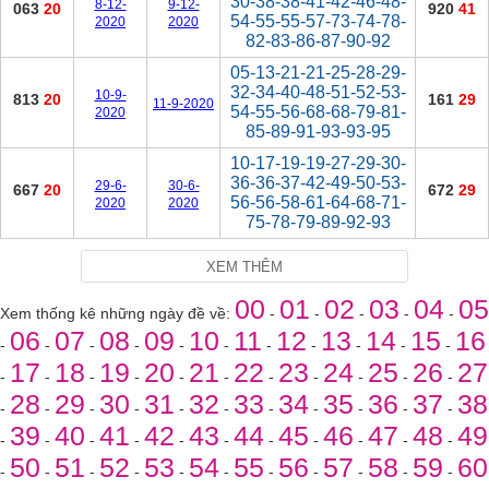
30-38-38-41-42-46-48-
8-12-
9-12-
063
20
920
41
54-55-55-57-73-74-78-
2020
2020
82-83-86-87-90-92
05-13-21-21-25-28-29-
32-34-40-48-51-52-53-
10-9-
813
20
161
29
11-9-2020
54-55-56-68-68-79-81-
2020
85-89-91-93-93-95
10-17-19-19-27-29-30-
36-36-37-42-49-50-53-
29-6-
30-6-
667
20
672
29
56-56-58-61-64-68-71-
2020
2020
75-78-79-89-92-93
XEM THÊM
00
01
02
03
04
05
Xem thống kê những ngày đề về:
-
-
-
-
-
06
07
08
09
10
11
12
13
14
15
16
-
-
-
-
-
-
-
-
-
-
-
17
18
19
20
21
22
23
24
25
26
27
-
-
-
-
-
-
-
-
-
-
-
28
29
30
31
32
33
34
35
36
37
38
-
-
-
-
-
-
-
-
-
-
-
39
40
41
42
43
44
45
46
47
48
49
-
-
-
-
-
-
-
-
-
-
-
50
51
52
53
54
55
56
57
58
59
60
-
-
-
-
-
-
-
-
-
-
-