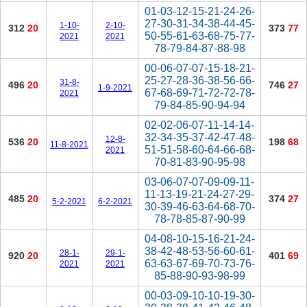
01-03-12-15-21-24-26-
27-30-31-34-38-44-45-
1-10-
2-10-
312
20
373
77
50-55-61-63-68-75-77-
2021
2021
78-79-84-87-88-98
00-06-07-07-15-18-21-
25-27-28-36-38-56-66-
31-8-
496
20
746
27
1-9-2021
67-68-69-71-72-72-78-
2021
79-84-85-90-94-94
02-02-06-07-11-14-14-
32-34-35-37-42-47-48-
12-8-
536
20
198
68
11-8-2021
51-51-58-60-64-66-68-
2021
70-81-83-90-95-98
03-06-07-07-09-09-11-
11-13-19-21-24-27-29-
485
20
374
27
5-2-2021
6-2-2021
30-39-46-63-64-68-70-
78-78-85-87-90-99
04-08-10-15-16-21-24-
38-42-48-53-56-60-61-
28-1-
29-1-
920
20
401
69
63-63-67-69-70-73-76-
2021
2021
85-88-90-93-98-99
00-03-09-10-10-19-30-