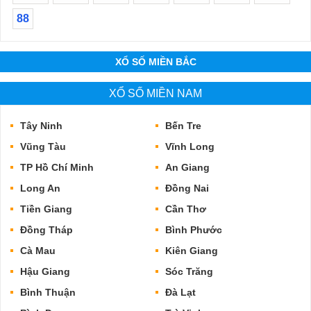
88
XỔ SỐ MIỀN BẮC
XỔ SỐ MIỀN NAM
Tây Ninh
Bến Tre
Vũng Tàu
Vĩnh Long
TP Hồ Chí Minh
An Giang
Long An
Đồng Nai
Tiền Giang
Cần Thơ
Đồng Tháp
Bình Phước
Cà Mau
Kiên Giang
Hậu Giang
Sóc Trăng
Bình Thuận
Đà Lạt