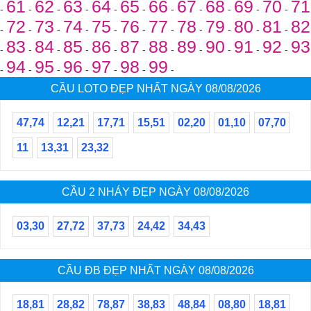
61
62
63
64
65
66
67
68
69
70
71
-
-
-
-
-
-
-
-
-
-
-
72
73
74
75
76
77
78
79
80
81
82
-
-
-
-
-
-
-
-
-
-
-
83
84
85
86
87
88
89
90
91
92
93
-
-
-
-
-
-
-
-
-
-
-
94
95
96
97
98
99
-
-
-
-
-
-
-
CẦU LOTO ĐẸP NHẤT NGÀY 08/08/2026
47,74
12,21
17,71
15,51
02,20
01,10
07,70
11
13,31
23,32
CẦU 2 NHÁY ĐẸP NGÀY 08/08/2026
03,30
27,72
37,73
24,42
34,43
CẦU ĐB ĐẸP NHẤT NGÀY 08/08/2026
18,81
28,82
78,87
38,83
48,84
08,80
18,81