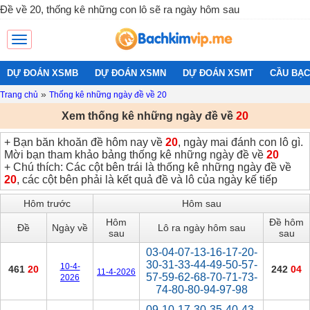
Đề về 20, thống kê những con lô sẽ ra ngày hôm sau
DỰ ĐOÁN XSMB
DỰ ĐOÁN XSMN
DỰ ĐOÁN XSMT
CẦU BẠC
»
Trang chủ
Thống kê những ngày đề về 20
Xem thống kê những ngày đề về
20
+ Bạn băn khoăn đề hôm nay về
20
, ngày mai đánh con lô gì.
Mời bạn tham khảo bảng thống kê những ngày đề về
20
+ Chú thích: Các cột bên trái là thống kê những ngày đề về
20
, các cột bên phải là kết quả đề và lô của ngày kế tiếp
Hôm trước
Hôm sau
Hôm
Đề hôm
Đề
Ngày về
Lô ra ngày hôm sau
sau
sau
03-04-07-13-16-17-20-
30-31-33-44-49-50-57-
10-4-
461
20
242
04
11-4-2026
57-59-62-68-70-71-73-
2026
74-80-80-94-97-98
09-10-17-30-35-40-43-