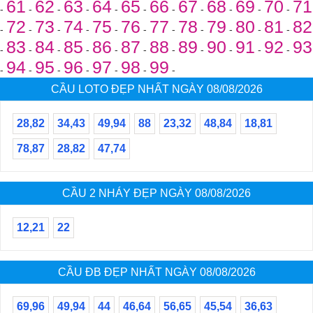
61
62
63
64
65
66
67
68
69
70
71
-
-
-
-
-
-
-
-
-
-
-
72
73
74
75
76
77
78
79
80
81
82
-
-
-
-
-
-
-
-
-
-
-
83
84
85
86
87
88
89
90
91
92
93
-
-
-
-
-
-
-
-
-
-
-
94
95
96
97
98
99
-
-
-
-
-
-
-
CẦU LOTO ĐẸP NHẤT NGÀY 08/08/2026
28,82
34,43
49,94
88
23,32
48,84
18,81
78,87
28,82
47,74
CẦU 2 NHÁY ĐẸP NGÀY 08/08/2026
12,21
22
CẦU ĐB ĐẸP NHẤT NGÀY 08/08/2026
69,96
49,94
44
46,64
56,65
45,54
36,63