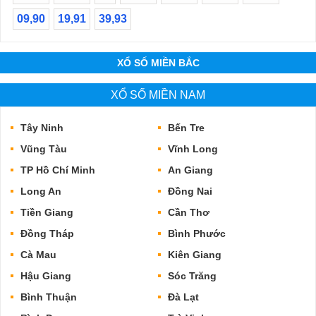
09,90
19,91
39,93
XỔ SỐ MIỀN BẮC
XỔ SỐ MIỀN NAM
Tây Ninh
Bến Tre
Vũng Tàu
Vĩnh Long
TP Hồ Chí Minh
An Giang
Long An
Đồng Nai
Tiền Giang
Cần Thơ
Đồng Tháp
Bình Phước
Cà Mau
Kiên Giang
Hậu Giang
Sóc Trăng
Bình Thuận
Đà Lạt