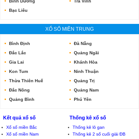
Bình Dương
Trà Vinh
Bạc Liêu
XỔ SỐ MIỀN TRUNG
Bình Định
Đà Nẵng
Đắc Lắc
Quảng Ngãi
Gia Lai
Khánh Hòa
Kon Tum
Ninh Thuận
Thừa Thiên Huế
Quảng Trị
Đắc Nông
Quảng Nam
Quảng Bình
Phú Yên
Kết quả xổ số
Thống kê xổ số
Xổ số miền Bắc
Thống kê lô gan
Xổ số miền Nam
Thống kê 2 số cuối giải ĐB