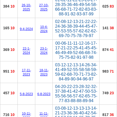
28-35-36-46-49-54-58-
26-10-
27-10-
384
10
025
83
66-68-71-72-82-83-83-
2025
2025
88-91-92-93-97-99
02-08-12-13-21-22-22-
24-36-38-39-44-45-47-
10-4-
165
10
141
38
9-4-2024
52-53-55-57-62-62-62-
2024
69-70-75-78-79-97
00-06-11-11-12-16-17-
17-21-22-25-41-45-45-
22-1-
23-1-
369
10
874
41
46-49-49-52-66-68-74-
2024
2024
75-75-82-91-97-98
03-12-12-13-14-26-34-
41-49-52-55-58-58-59-
17-11-
18-11-
951
10
983
71
59-62-68-70-71-73-82-
2023
2023
84-89-90-94-96-97
04-20-22-23-28-32-32-
37-38-41-42-47-50-53-
457
10
749
23
5-8-2023
6-8-2023
55-56-56-57-62-65-75-
77-83-88-88-89-94
03-08-12-13-13-13-14-
21-23-36-36-40-42-54-
10-11-
11-11-
716
10
817
36