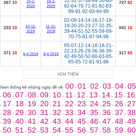
31-32-37-38-44-50-60-
15-1-
16-1-
267
10
727
82
62-64-70-71-81-82-83-
2020
2020
89-91-92-93-94-99
02-09-14-14-16-17-19-
19-20-20-23-27-32-35-
10-11-
11-11-
233
10
041
16
39-44-51-52-55-59-69-
2019
2019
70-75-81-87-94-96
05-07-12-14-18-18-21-
22-23-26-29-36-36-39-
371
10
317
65
8-4-2019
9-4-2019
42-49-50-52-60-63-65-
65-65-72-81-91-98
XEM THÊM
00
01
02
03
04
05
Xem thống kê những ngày đề về:
-
-
-
-
-
06
07
08
09
10
11
12
13
14
15
16
-
-
-
-
-
-
-
-
-
-
-
17
18
19
20
21
22
23
24
25
26
27
-
-
-
-
-
-
-
-
-
-
-
28
29
30
31
32
33
34
35
36
37
38
-
-
-
-
-
-
-
-
-
-
-
39
40
41
42
43
44
45
46
47
48
49
-
-
-
-
-
-
-
-
-
-
-
50
51
52
53
54
55
56
57
58
59
60
-
-
-
-
-
-
-
-
-
-
-